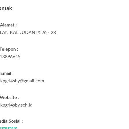
ontak
Alamat :
LAN KALIJUDAN IX 26 - 28
Telepon :
13896645
Email :
kpgri4sby@gmail.com
Website :
kpgri4sby.sch.id
dia Sosial :
nstagram