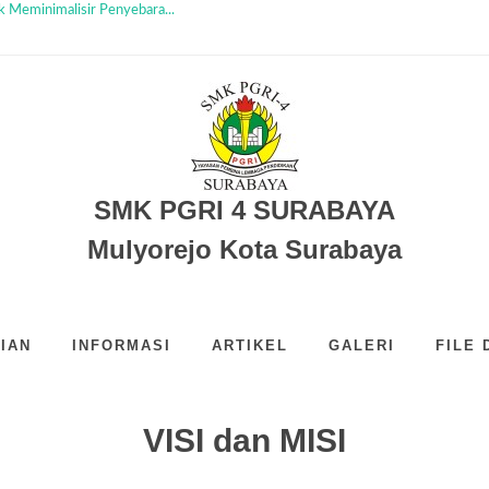
 Meminimalisir Penyebara...
ksimalkan Kegiatan Bel...
..
..
a Sakti...
Segudang Prestasi...
SMK PGRI 4 SURABAYA
Mulyorejo Kota Surabaya
IAN
INFORMASI
ARTIKEL
GALERI
FILE
VISI dan MISI