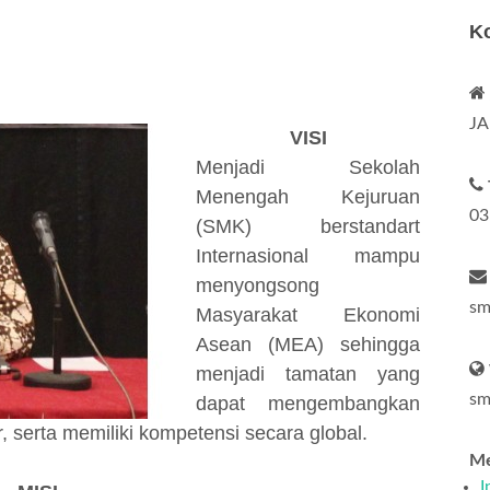
K
JA
VISI
Menjadi Sekolah
Menengah Kejuruan
03
(SMK) berstandart
Internasional mampu
menyongsong
sm
Masyarakat Ekonomi
Asean (MEA) sehingga
menjadi tamatan yang
sm
dapat mengembangkan
r, serta memiliki kompetensi secara global.
Me
I