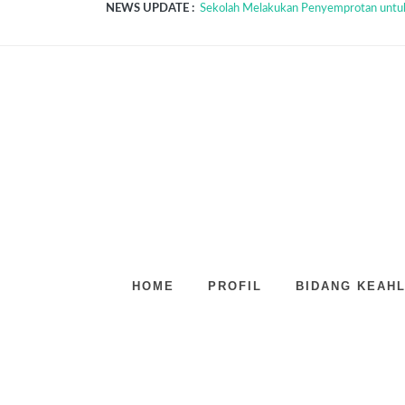
NEWS UPDATE :
Sekolah Melakukan Penyemprotan untuk
Quipper Siap Bantu Guru dan Siswa Mema
Aplikasi ZOOM Dalam Dunia Pendidikan.
Soft Skills yang Sangat Berpengaruh...
Ada Rahasia di Balik Kebiasaan Membaca.
Ditemukan, 10 Planet Baru di Galaksi Bim
Menerapkan Disiplin di Sekolah...
SMK PGRI 4 Surabaya Sekolah Unggulan 
SRC 19 SMK PGRI 4 SURABAYA...
HOME
PROFIL
BIDANG KEAHL