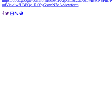
https://docs.google.com/forms/d/e/1FAIpQLSc2dO6z5MBAN8Pm7R
odVie-elwfLBPQc_RsYyGxnpN7oA/viewform