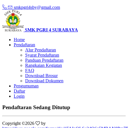
smkpgri4sby@gmail.com
SMK PGRI 4 SURABAYA
Home
Pendaftaran
Alur Pendaftaran
Syarat Pendaftaran
Panduan Pendaftaran
Rangkaian Kegiatan
FAQ
Download Brosur
Download Dokumen
Pengumuman
Daftar
Login
Pendaftaran Sedang Ditutup
Copyright ©
2026
by